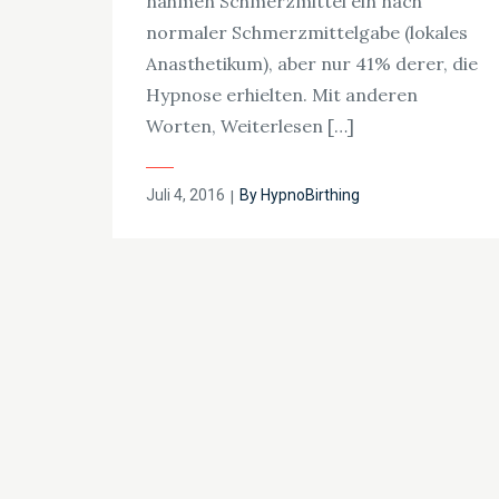
nahmen Schmerzmittel ein nach
normaler Schmerzmittelgabe (lokales
Anasthetikum), aber nur 41% derer, die
Hypnose erhielten. Mit anderen
Worten, Weiterlesen […]
Posted
Juli 4, 2016
By
HypnoBirthing
on