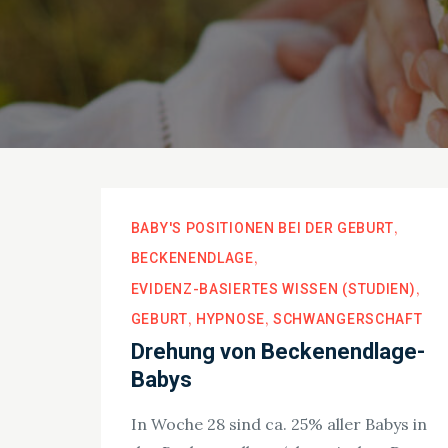
BABY'S POSITIONEN BEI DER GEBURT
BECKENENDLAGE
EVIDENZ-BASIERTES WISSEN (STUDIEN)
GEBURT
HYPNOSE
SCHWANGERSCHAFT
Drehung von Beckenendlage-
Babys
In Woche 28 sind ca. 25% aller Babys in