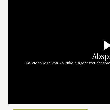
Absp
Das Video wird von Youtube eingebettet abespielt