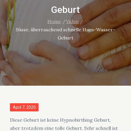
Geburt
Home
Video
Süsse, überraschend schnelle Haus-Wasser-
Geburt
Posted
April 7, 2020
on
Diese Geburt ist keine Hypnobirthing Geburt,
aber trotzdem eine tolle Geburt. Sehr schnell ist