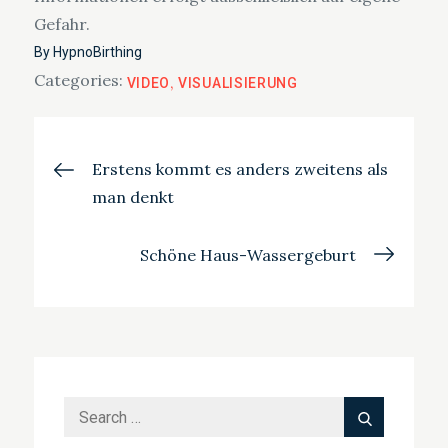
Gefahr.
By
HypnoBirthing
Categories:
VIDEO
VISUALISIERUNG
Beitragsnavigation
Erstens kommt es anders zweitens als
man denkt
Schöne Haus-Wassergeburt
Search
Search
for: