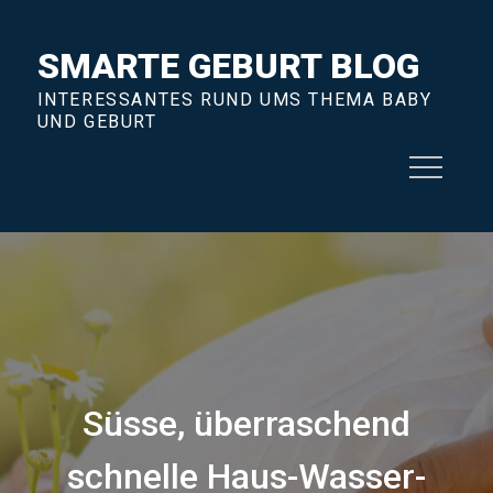
Skip
to
SMARTE GEBURT BLOG
content
INTERESSANTES RUND UMS THEMA BABY
UND GEBURT
Süsse, überraschend
schnelle Haus-Wasser-