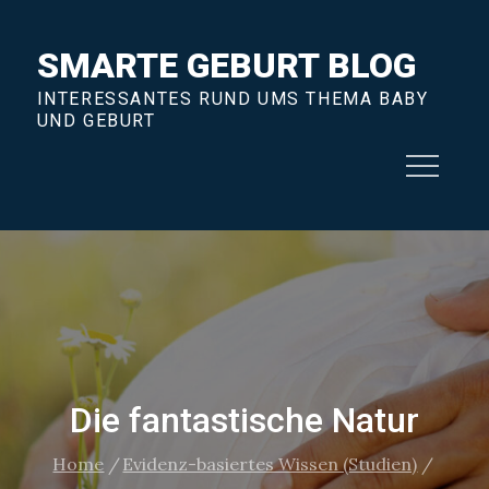
Skip
to
SMARTE GEBURT BLOG
content
INTERESSANTES RUND UMS THEMA BABY
UND GEBURT
Die fantastische Natur
Home
Evidenz-basiertes Wissen (Studien)