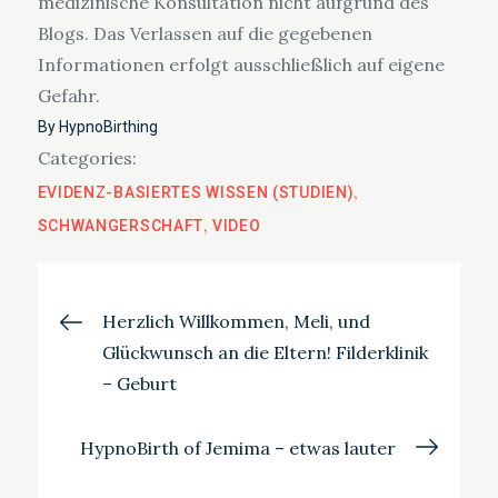
medizinische Konsultation nicht aufgrund des
Blogs. Das Verlassen auf die gegebenen
Informationen erfolgt ausschließlich auf eigene
Gefahr.
By
HypnoBirthing
Categories:
EVIDENZ-BASIERTES WISSEN (STUDIEN)
SCHWANGERSCHAFT
VIDEO
Beitragsnavigation
Herzlich Willkommen, Meli, und
Glückwunsch an die Eltern! Filderklinik
– Geburt
HypnoBirth of Jemima – etwas lauter