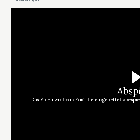
Absp
Das Video wird von Youtube eingebettet abespielt