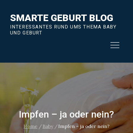
Skip
to
SMARTE GEBURT BLOG
content
INTERESSANTES RUND UMS THEMA BABY
UND GEBURT
Impfen – ja oder nein?
Home
Baby
Impfen – ja oder nein?