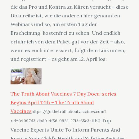
die das Pro und Kontra zu klären versucht – diese
Dokureihe ist, wie die anderen hier genannten
Webinars und so, am ersten Tag der
Erscheinung, kostenfrei zu sehen. Und endlich
erfuhr ich von dem Paket gut vor der Zeit – also,
wenn es euch interessiert, folgt dem Link unten,
und registriert – es geht am 12. April los:
The Truth About Vaccines 7 Day Docu-series
Begins April 12th – The Truth About
Vaccines
https://go.thetruthaboutvaccines.com?
60 Top
ref=fe1097d3-db89-4f56-9928-2713c35c3a11
Vaccine Experts Unite To Inform Parents And
Ensure Your Child’s Health and Safety – Register