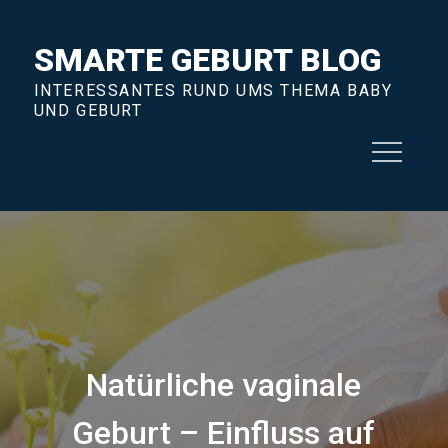
Skip
to
SMARTE GEBURT BLOG
content
INTERESSANTES RUND UMS THEMA BABY
UND GEBURT
Natürliche vaginale
Geburt – Einfluss auf