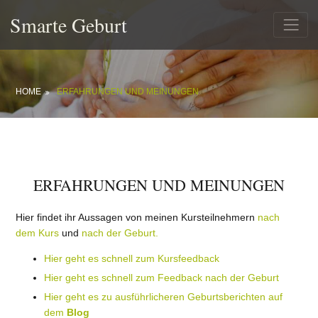
Smarte Geburt
HOME
ERFAHRUNGEN UND MEINUNGEN
ERFAHRUNGEN UND MEINUNGEN
Hier findet ihr Aussagen von meinen Kursteilnehmern
nach
dem Kurs
und
nach der Geburt.
Hier geht es schnell zum Kursfeedback
Hier geht es schnell zum Feedback nach der Geburt
Hier geht es zu ausführlicheren Geburtsberichten auf
dem
Blog