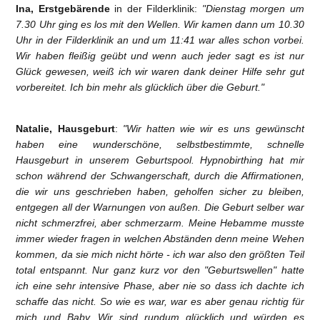
Ina, Erstgebärende
in der Filderklinik:
"Dienstag morgen um
7.30 Uhr ging es los mit den Wellen. Wir kamen dann um 10.30
Uhr in der Filderklinik an und um 11:41 war alles schon vorbei.
Wir haben fleißig geübt und wenn auch jeder sagt es ist nur
Glück gewesen, weiß ich wir waren dank deiner Hilfe sehr gut
vorbereitet. Ich bin mehr als glücklich über die Geburt."
Natalie, Hausgeburt
:
"Wir hatten wie wir es uns gewünscht
haben eine wunderschöne, selbstbestimmte, schnelle
Hausgeburt in unserem Geburtspool. Hypnobirthing hat mir
schon während der Schwangerschaft, durch die Affirmationen,
die wir uns geschrieben haben, geholfen sicher zu bleiben,
entgegen all der Warnungen von außen. Die Geburt selber war
nicht schmerzfrei, aber schmerzarm. Meine Hebamme musste
immer wieder fragen in welchen Abständen denn meine Wehen
kommen, da sie mich nicht hörte - ich war also den größten Teil
total entspannt. Nur ganz kurz vor den "Geburtswellen" hatte
ich eine sehr intensive Phase, aber nie so dass ich dachte ich
schaffe das nicht. So wie es war, war es aber genau richtig für
mich und Baby. Wir sind rundum glücklich und würden es