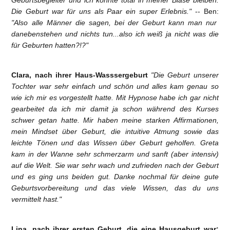
Geburtsbegleiter und ich konnte total in meiner Blase bleiben.
Die Geburt war für uns als Paar ein super Erlebnis."
-- Ben:
"Also alle Männer die sagen, bei der Geburt kann man nur
danebenstehen und nichts tun...also ich weiß ja nicht was die
für Geburten hatten?!?"
Clara, nach ihrer Haus-Wasssergeburt
"Die Geburt unserer
Tochter war sehr einfach und schön und alles kam genau so
wie ich mir es vorgestellt hatte. Mit Hypnose habe ich gar nicht
gearbeitet da ich mir damit ja schon während des Kurses
schwer getan hatte. Mir haben meine starken Affirmationen,
mein Mindset über Geburt, die intuitive Atmung sowie das
leichte Tönen und das Wissen über Geburt geholfen. Greta
kam in der Wanne sehr schmerzarm und sanft (aber intensiv)
auf die Welt. Sie war sehr wach und zufrieden nach der Geburt
und es ging uns beiden gut. Danke nochmal für deine gute
Geburtsvorbereitung und das viele Wissen, das du uns
vermittelt hast."
Lina, nach ihrer ersten Geburt, die eine Hausgeburt war: