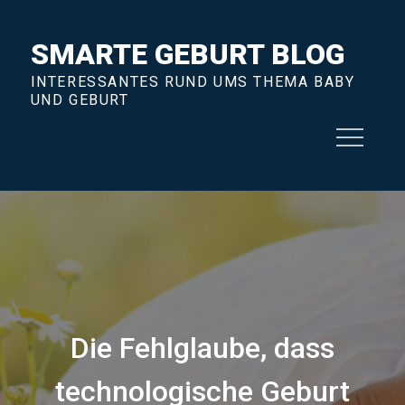
Skip
to
SMARTE GEBURT BLOG
content
INTERESSANTES RUND UMS THEMA BABY
UND GEBURT
Die Fehlglaube, dass
technologische Geburt